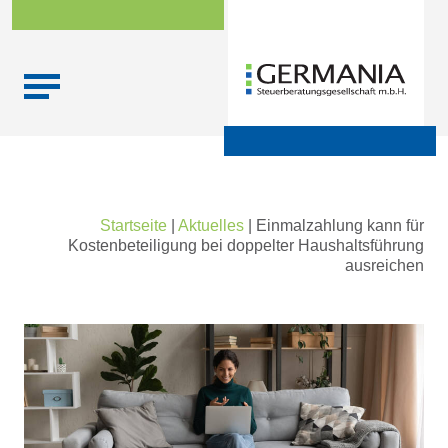
Skip
Startseite
|
Aktuelles
|
Einmalzahlung kann für
to
Kostenbeteiligung bei doppelter Haushaltsführung
content
ausreichen