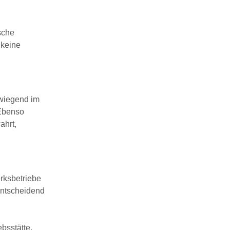
sche
 keine
rwiegend im
 Ebenso
ahrt,
rksbetriebe
Entscheidend
bsstätte,