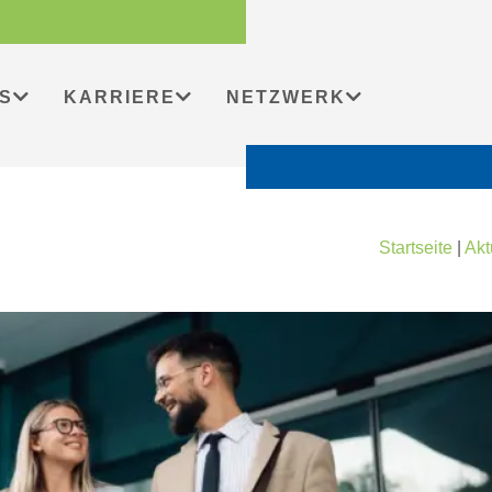
S
KARRIERE
NETZWERK
Startseite
|
Akt