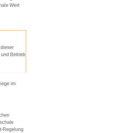
hale Wert
 dieser
 und Betrieb
liege im
schen
uschale
nt-Regelung