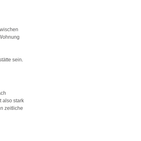
zwischen
n Wohnung
tätte sein.
ach
 also stark
n zeitliche