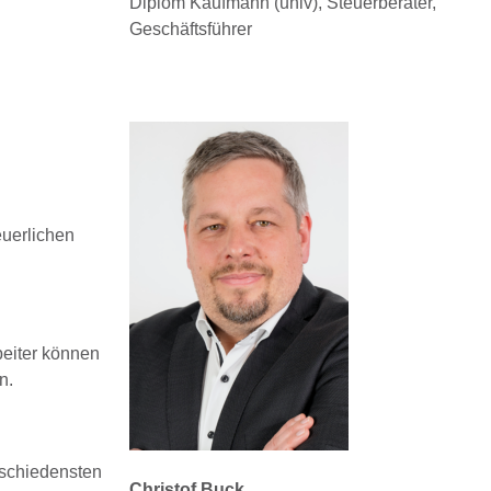
Diplom Kaufmann (univ), Steuerberater,
Geschäftsführer
euerlichen
beiter können
n.
rschiedensten
Christof Buck