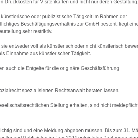
en Druckkosten für Visitenkarten und nicht nur deren Gestaltung
 künstlerische oder publizistische Tätigkeit im Rahmen der
ichtiges Beschäftigungsverhältnis zur GmbH besteht, liegt ein
urteilung sehr restriktiv.
sie entweder voll als künstlerisch oder nicht künstlerisch bewe
als Einnahme aus künstlerischer Tätigkeit.
en auch die Entgelte für die originäre Geschäftsführung
zialrecht spezialisierten Rechtsanwalt beraten lassen.
sellschaftsrechtlichen Stellung erhalten, sind nicht meldepflicht
flichtig sind und eine Meldung abgeben müssen. Bis zum 31. M
nstler und Publizisten im Jahr 2024 geleisteten Zahlungen eig