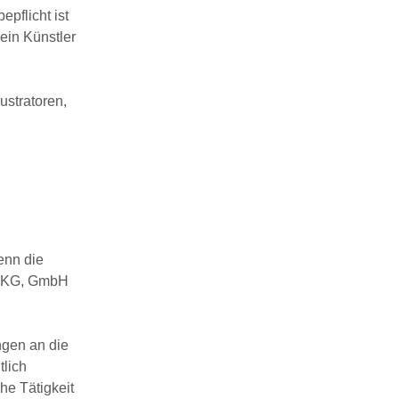
epflicht ist
 ein Künstler
ustratoren,
enn die
G, KG, GmbH
ngen an die
tlich
he Tätigkeit