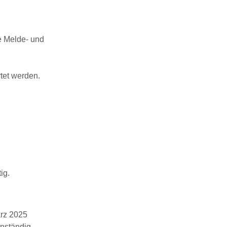
.
e Melde- und
rtet werden.
ig.
ärz 2025
enständig