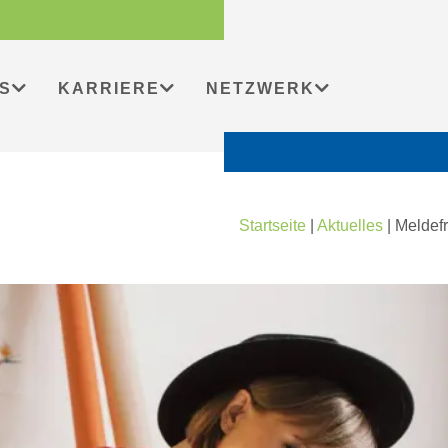
S
KARRIERE
NETZWERK
Startseite
|
Aktuelles
|
Meldefr