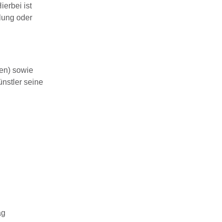
ierbei ist
lung oder
en) sowie
nstler seine
ag