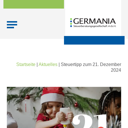
Skip
Startseite
|
Aktuelles
|
Steuertipp zum 21. Dezember
to
2024
content