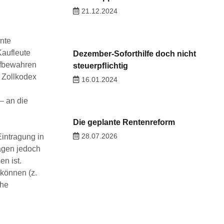
21.12.2024
ante
Kaufleute
Dezember-Soforthilfe doch nicht
ufbewahren
steuerpﬂichtig
 Zollkodex
16.01.2024
– an die
Die geplante Rentenreform
28.07.2026
Eintragung in
agen jedoch
n ist.
 können (z.
che