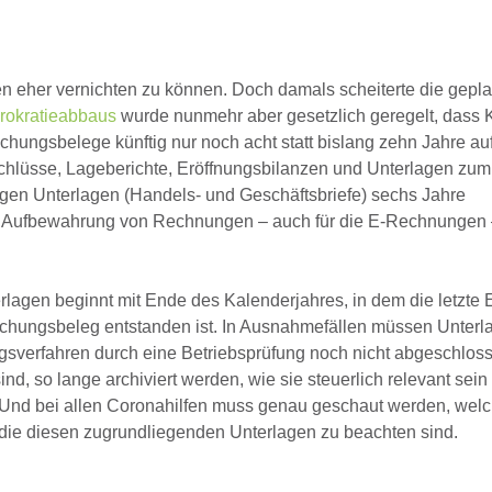
en eher vernichten zu können. Doch damals scheiterte die gepl
rokratieabbaus
wurde nunmehr aber gesetzlich geregelt, dass 
hungsbelege künftig nur noch acht statt bislang zehn Jahre a
hlüsse, Lageberichte, Eröffnungsbilanzen und Unterlagen zum
gen Unterlagen (Handels- und Geschäftsbriefe) sechs Jahre
ur Aufbewahrung von Rechnungen – auch für die E-Rechnungen 
rlagen beginnt mit Ende des Kalenderjahres, in dem die letzte 
chungsbeleg entstanden ist. In Ausnahmefällen müssen Unterl
sverfahren durch eine Betriebsprüfung noch nicht abgeschlosse
d, so lange archiviert werden, wie sie steuerlich relevant sein
). Und bei allen Coronahilfen muss genau geschaut werden, wel
 die diesen zugrundliegenden Unterlagen zu beachten sind.