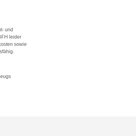
t- und
BFH leider
kosten sowie
sfähig.
zeugs