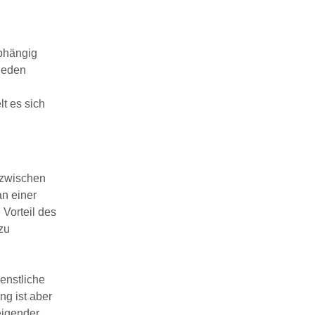
abhängig
 jeden
t es sich
 zwischen
an einer
Vorteil des
zu
enstliche
ng ist aber
eigender