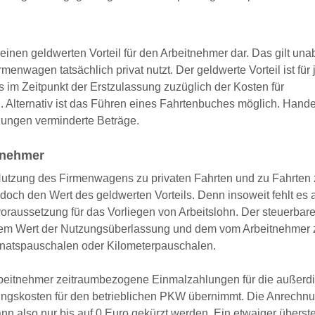
einen geldwerten Vorteil für den Arbeitnehmer dar. Das gilt un
nwagen tatsächlich privat nutzt. Der geldwerte Vorteil ist für
 im Zeitpunkt der Erstzulassung zuzüglich der Kosten für
 Alternativ ist das Führen eines Fahrtenbuches möglich. Handel
zungen verminderte Beträge.
tnehmer
 Nutzung des Firmenwagens zu privaten Fahrten und zu Fahrten
doch den Wert des geldwerten Vorteils. Denn insoweit fehlt es 
raussetzung für das Vorliegen von Arbeitslohn. Der steuerbare 
n dem Wert der Nutzungsüberlassung und dem vom Arbeitnehmer 
onatspauschalen oder Kilometerpauschalen.
Arbeitnehmer zeitraumbezogene Einmalzahlungen für die außerdi
fungskosten für den betrieblichen PKW übernimmt. Die Anrechnu
kann also nur bis auf 0 Euro gekürzt werden. Ein etwaiger überst