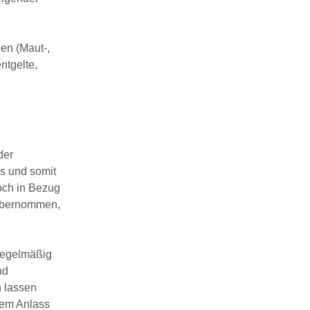
en (Maut-,
ntgelte,
der
ls und somit
och in Bezug
 übernommen,
regelmäßig
nd
n lassen
hem Anlass