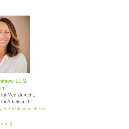
himow, LL.M.
in
für Medizinrecht,
für Arbeitsrecht
@etl-rechtsanwaelte.de
daten