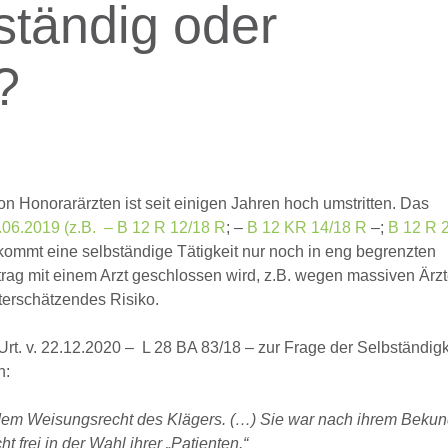
ständig oder
?
n Honorarärzten ist seit einigen Jahren hoch umstritten. Das
.06.2019 (z.B. – B 12 R 12/18 R
; –
B 12 KR 14/18 R
–;
B 12 R 
mt eine selbständige Tätigkeit nur noch in eng begrenzten
trag mit einem Arzt geschlossen wird, z.B. wegen massiven Ärz
nterschätzendes Risiko.
rt. v. 22.12.2020 – L 28 BA 83/18 – zur Frage der Selbständigk
n:
 – dem Weisungsrecht des Klägers. (…) Sie war nach ihrem Beku
t frei in der Wahl ihrer „Patienten.“