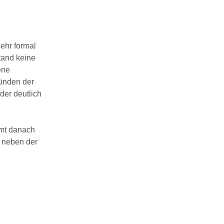
ehr formal
tand keine
ene
ründen der
der deutlich
mmt danach
t neben der