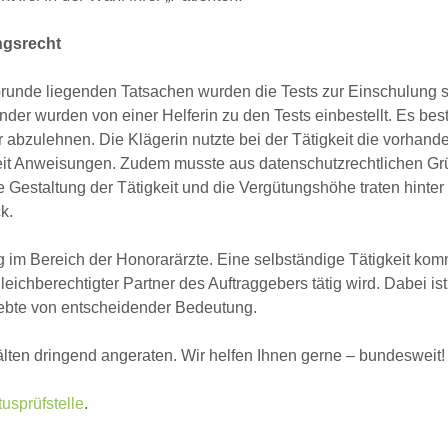
ngsrecht
runde liegenden Tatsachen wurden die Tests zur Einschulung s
der wurden von einer Helferin zu den Tests einbestellt. Es bes
 abzulehnen. Die Klägerin nutzte bei der Tätigkeit die vorhand
keit Anweisungen. Zudem musste aus datenschutzrechtlichen G
 Gestaltung der Tätigkeit und die Vergütungshöhe traten hinter 
k.
g im Bereich der Honorarärzte. Eine selbständige Tätigkeit ko
gleichberechtigter Partner des Auftraggebers tätig wird. Dabei is
elebte von entscheidender Bedeutung.
lten dringend angeraten. Wir helfen Ihnen gerne – bundesweit!
tusprüfstelle
.