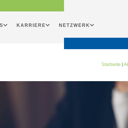
S
KARRIERE
NETZWERK
Startseite
|
Ak