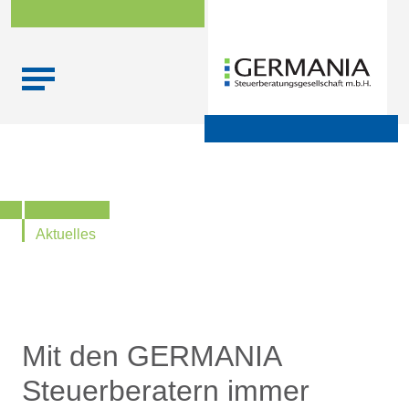
Skip
Startseite
|
Aktuelle Infos zu Steuern, Recht,
to
Wirtschaftsprüfung und Finanzen
content
Aktuelles
Mit den GERMANIA
Steuerberatern immer