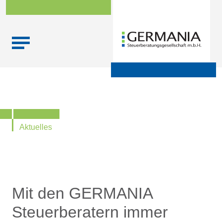
Skip
Startseite
|
Aktuelle Infos zu Steuern, Recht,
to
Wirtschaftsprüfung und Finanzen
content
Aktuelles
Mit den GERMANIA
Steuerberatern immer