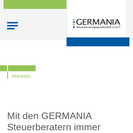
Skip
Startseite
|
Aktuelle Infos zu Steuern, Recht,
to
Wirtschaftsprüfung und Finanzen
content
Aktuelles
Mit den GERMANIA
Steuerberatern immer