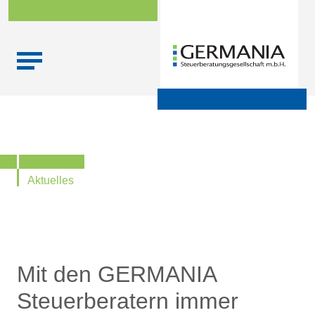
Skip
Startseite
|
Aktuelle Infos zu Steuern, Recht,
to
Wirtschaftsprüfung und Finanzen
content
Aktuelles
Mit den GERMANIA
Steuerberatern immer