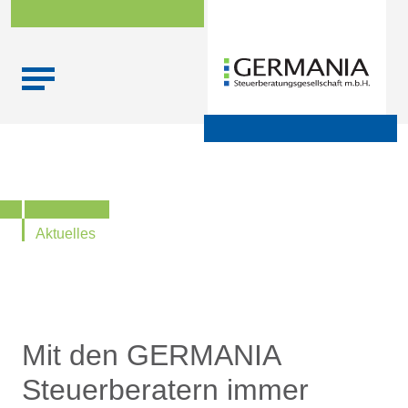
Skip
Startseite
|
Aktuelle Infos zu Steuern, Recht,
to
Wirtschaftsprüfung und Finanzen
content
Aktuelles
Mit den GERMANIA
Steuerberatern immer