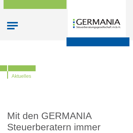
Skip
Startseite
|
Aktuelle Infos zu Steuern, Recht,
to
Wirtschaftsprüfung und Finanzen
content
Aktuelles
Mit den GERMANIA
Steuerberatern immer